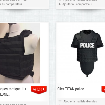
er au comparateur
Ajouter au comparateur
aques tactique III+
Gilet TITAN police
690,00 €
ONE...
Ajouter à ma liste d'envies
er à ma liste d'envies