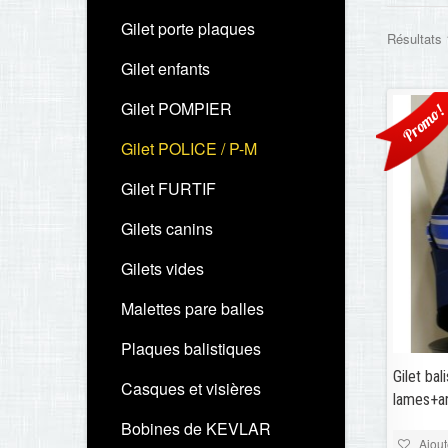
Gilet porte plaques
Résultats 
Gilet enfants
Gilet POMPIER
Promo!
Gilet POLICE / P-M
Gilet FURTIF
Gilets canins
Gilets vides
Malettes pare balles
Plaques balistiques
Gilet bal
Casques et visières
lames+an
Bobines de KEVLAR
Ajout