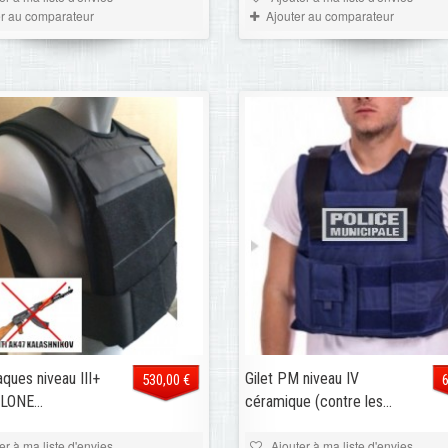
er au comparateur
Ajouter au comparateur
aques niveau III+
Gilet PM niveau IV
530,00 €
ONE...
céramique (contre les...
er à ma liste d'envies
Ajouter à ma liste d'envies