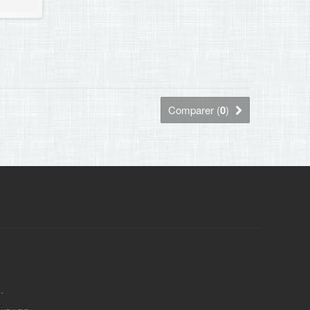
Comparer (
0
)
-