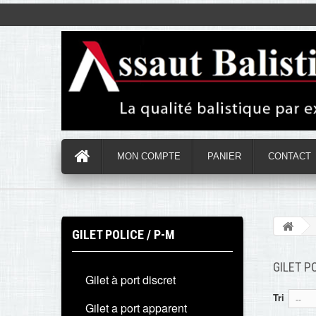
MON COMPTE
PANIER
CONTACT
GILET POLICE / P-M
GILET P
Gilet à port discret
Tri
--
Gilet a port apparent