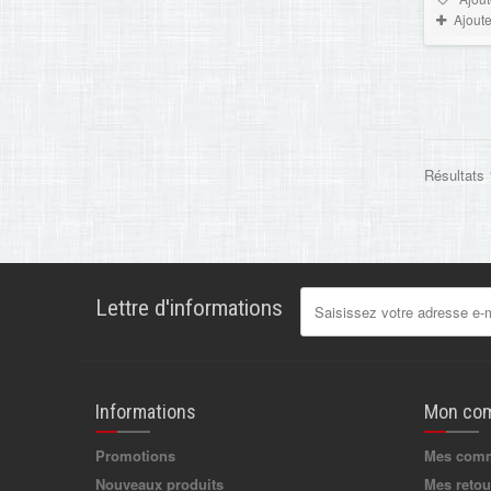
Ajout
Résultats 
Lettre d'informations
Informations
Mon co
Promotions
Mes com
Nouveaux produits
Mes retou