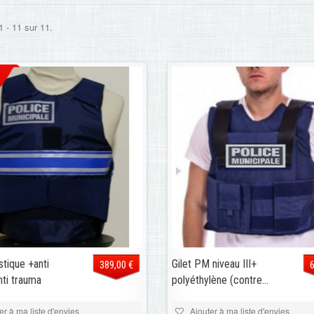
1 - 11 sur 11.
istique +anti
Gilet PM niveau III+
389,00 €
ti trauma
polyéthylène (contre...
er à ma liste d'envies
Ajouter à ma liste d'envies