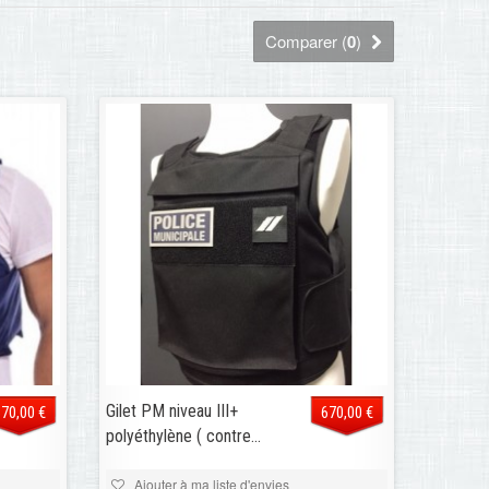
Comparer (
0
)
Gilet PM niveau III+
670,00 €
670,00 €
polyéthylène ( contre...
Ajouter à ma liste d'envies