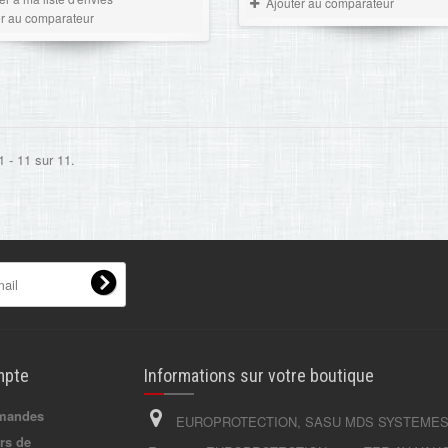
Ajouter au comparateur
er au comparateur
1 - 11 sur 11.
mpte
Informations sur votre boutique
mandes
EUROPROTECTION, SASU MDS SYSTEMES
rs de