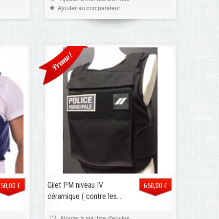
Ajouter au comparateur
Promo!
Gilet PM niveau IV
650,00 €
650,00 €
céramique ( contre les...
Ajouter à ma liste d'envies