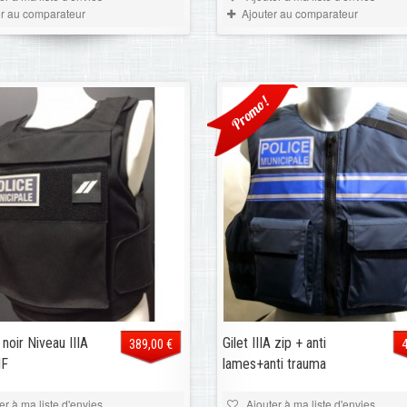
er au comparateur
Ajouter au comparateur
Promo!
noir Niveau IIIA
Gilet IIIA zip + anti
389,00 €
IF
lames+anti trauma
er à ma liste d'envies
Ajouter à ma liste d'envies